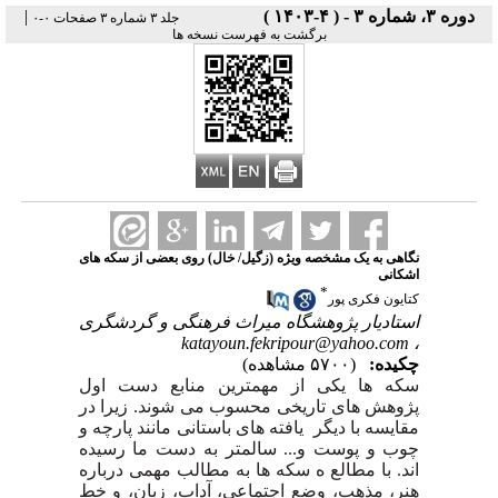
دوره ۳، شماره ۳ - ( ۴-۱۴۰۳ )
|
جلد ۳ شماره ۳ صفحات ۰-۰
برگشت به فهرست نسخه ها
نگاهی به یک مشخصه ویژه (زگیل/ خال) روی بعضی از سکه های
اشکانی
*
کتایون فکری پور
استادیار پژوهشگاه میراث فرهنگی و گردشگری
katayoun.fekripour@yahoo.com
،
چکیده:
(۵۷۰۰ مشاهده)
سکه ها یکی از مهمترین منابع دست اول
پژوهش های تاریخی محسوب می شوند. زیرا در
مقایسه با دیگر یافته های باستانی مانند پارچه و
چوب و پوست و... سالمتر به دست ما رسیده
اند. با مطالع ه سکه ها به مطالب مهمی درباره
هنر، مذهب، وضع اجتماعی، آداب، زبان، و خط