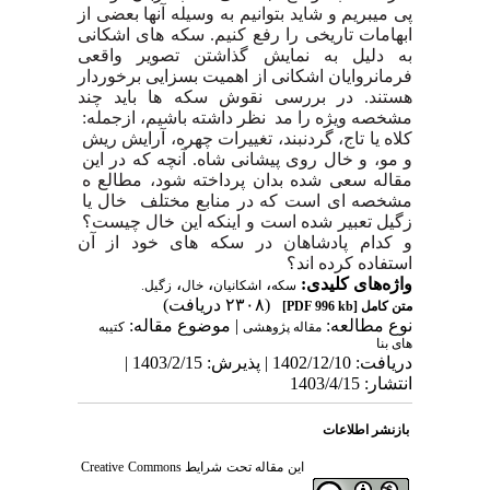
پی میبریم و شاید بتوانیم به وسیله آنها بعضی از
ابهامات تاریخی را رفع کنیم. سکه های اشکانی
به دلیل به نمایش گذاشتن تصویر واقعی
فرمانروایان اشکانی از اهمیت بسزایی برخوردار
هستند. در بررسی نقوش سکه ها باید چند
مشخصه ویژه را مد نظر داشته باشیم، ازجمله:
کلاه یا تاج، گردنبند، تغییرات چهره، آرایش ریش
و مو، و خال روی پیشانی شاه. آنچه که در این
مقاله سعی شده بدان پرداخته شود، مطالع ه
مشخصه ای است که در منابع مختلف خال یا
زگیل تعبیر شده است و اینکه این خال چیست؟
و کدام پادشاهان در سکه های خود از آن
استفاده کرده اند؟
واژه‌های کلیدی:
،
،
،
سکه
اشکانیان
خال
زگیل.
(۲۳۰۸ دریافت)
متن کامل
[PDF 996 kb]
نوع مطالعه:
| موضوع مقاله:
مقاله پژوهشی
کتیبه
های بنا
دریافت: 1402/12/10 | پذیرش: 1403/2/15 |
انتشار: 1403/4/15
بازنشر اطلاعات
این مقاله تحت شرایط
Creative Commons