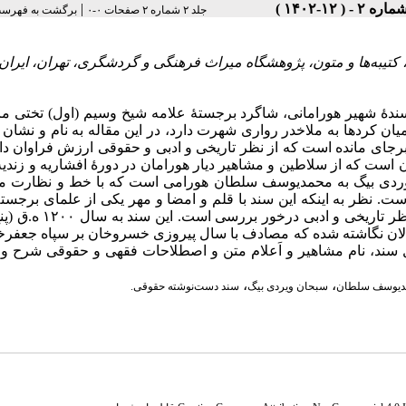
|
جلد ۲ شماره ۲ صفحات ۰-۰
برگشت به فهرست
 کتیبه‌ها و متون، پژوهشگاه میراث فرهنگی و گردشگری، تهران، ایران 
شاعر، سخنور و نویسندۀ شهیر هورامانی، شاگرد برجستۀ علامه شیخ وسیم (اول) تختی
 میان کردها به ملاخدر رواری شهرت دارد، در این مقاله به نام و نشان 
رجای مانده است که از نظر تاریخی و ادبی و حقوقی ارزش فراوان دار
ست که از سلاطین و مشاهیر دیار هورامان در دورۀ افشاریه و زندیه 
ن وردی بیگ به محمدیوسف سلطان هورامی است که با خط و نظارت م
ست. نظر به اینکه این سند با قلم و امضا و مهر یکی از علمای برجس
کردستان تحریر شده و بخشی از تاریخ منطقه را روشن می‌سازد، از نظر تا
لان نگاشته شده که مصادف با سال پیروزی خسروخان بر سپاه جعفرخا
 اصل سند، نام مشاهیر و اَعلام متن و اصطلاحات فقهی و حقوقی شرح و
،
،
دیوسف سلطان
سبحان ویردی بیگ
سند دست‌نوشته حقوقی.