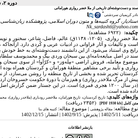
دوره ۲، شماره ۲ - ( ۱۲-۱۴۰۲ )
سند و دست‌نوشته‌ای تاریخی از ملا خضر رواری هورامانی
*
نادر کریمیان سردشتی
استادیار، گروه کتیبه‌ها و متون دوران اسلامی، پژوهشکده زبان‌شناسی،
Nk_sardashti@yahoo.com
چکیده:
(۶۹۲۲ مشاهده)
ملا خضر رواری، (۱۲۰۵- ۱۱۳۸ق) عالم، فاضل، 
است و تألیفات و آثار فراوانی در ادبیات عربی و کُردی دارد. ازآنجاکه
رایج وی استناد می‌شود. از این دانشمند دست‌نوشته‌ای به خط خودش ب
سند در اصل مبایعه‌نامه‌ای بین سبحان وردی بیگ و محمدیوسف سلطان ا
موضوع معامله، فروش اراضی «مِلَه‌وَز» و «کرّآوا» از سوی سبحا
رواری و تأیید برخی مشاهیر منطقۀ هورامان و کردستان همراه بوده ا
پیش از مرگ ملاخدر رواری) و هم‌زمان با دورۀ حکومت خسروخان ارد
(در سال ۱۲۰۰ هجری قمری) است. در این جستار ضمن گزارش
داده شده است.
واژه‌های کلیدی:
،
،
،
تاریخ کردستان
تاریخ هورامان
ملاخضر رودباری (ملاخدر رواری)
محم
(۲۳۵۲ دریافت)
متن کامل
[PDF 1930 kb]
نوع مطالعه:
| موضوع مقاله:
مقاله پژوهشی
کتیبه های بنا
دریافت: 1402/5/11 | پذیرش: 1402/9/15 | انتشار: 1402/12/15
بازنشر اطلاعات