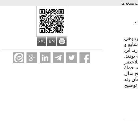
 نسخه ها
،
 مردوخی
شایع و
د. این
بودند.
لاخضر
ته خطۀ
ریخی و ادبی درخور بررسی است. این سند به سال ۱۲۰۰ ه.ق (پنج سال
ن زند
 توضیح