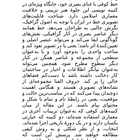
خط کوفی با غنای بصری خود، جایگاه ویژه‌ای در
کتیبه‌ نویسی این جلوۀ هنر تزیینی و خلاقیت
معماری اسلامی دارد. شناخت قابلیت‌های
تصویری خط در ایران با توجه به اصول گرافیک،
نگرش جالبی به طراحان می‌دهد. خط همانند
دیگر عناصر بصری در آثار گرافیکی، نقش‌های
گوناگونی ایفا می‌کند و می‌تواند عنصر اصلی و
تعیین‌کنندۀ اثر باشد؛ یعنی یا در تصویر نفوذ کند و
ساخت واحدی را به‌وجود آورد و یا به‌عنوان
سطحی از مجموعه و عناصر همگن در کنار
دیگر سطوح مطرح شود. همچنین می‌تواند
به‌عنوان بیانگر اطلاعات و اخبار در ساختمان
کار دخالت داشته باشد یا دست‌کم فضاهای
خالی را پر کند. حروف الفبا مجموعه‌ای از
نشانه‌های تصویری هستند و هنگامی اهمیت
دوچندان پیدا می‌کنند که در مناسب‌ترین حالت و
موقعیت، یعنی در رابطۀ تام و تمام با شکل و
محتوای پیام باشند. در این مقاله از میان
کتیبه‌های کوفی که به‌عنوان تزیینات آجری در
معماری استفاده شده‌اند، دو کتیبه که عبارتی
یکسان دارند و در یک دورۀ تاریخی اجرا شده‌اند،
انتخاب، و از نظر شکلی و به روش کیفی
مطالعه خواهند شد. پرسش این است که