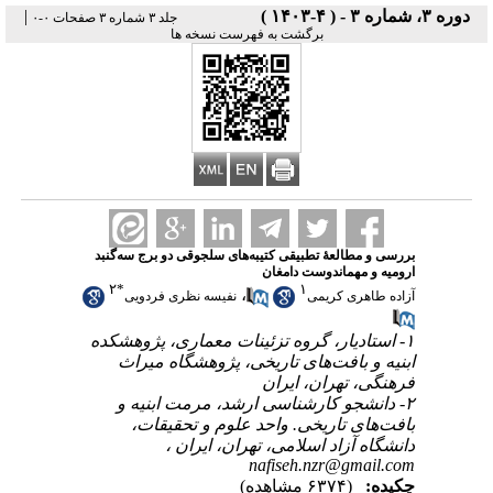
دوره ۳، شماره ۳ - ( ۴-۱۴۰۳ )
|
جلد ۳ شماره ۳ صفحات ۰-۰
برگشت به فهرست نسخه ها
بررسی و مطالعۀ تطبیقی کتیبه‌های سلجوقی دو برج سه‌گنبد
ارومیه و مهماندوست دامغان
۲
*
۱
،
آزاده طاهری کریمی
نفیسه نظری فردویی
۱- استادیار، گروه تزئینات معماری، پژوهشکده
ابنیه و بافت‌های تاریخی، پژوهشگاه میراث
فرهنگی، تهران، ایران
۲- دانشجو کارشناسی ارشد، مرمت ابنیه و
بافت‌های تاریخی. واحد علوم و تحقیقات،
دانشگاه آزاد اسلامی، تهران، ایران ،
nafiseh.nzr@gmail.com
چکیده:
(۶۳۷۴ مشاهده)