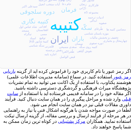
شاپور اول
حق الزحمه
جام دعا
زنجان
آیات منتخب انجیل
فلزکاری
سیدعلی اکبر
فرمان
دُرّانی
دوره سلجوقی
مجموعه e5
کتیبه
ادبیات ترجمه
کتیبه نگاری
ابدالی
صفویه
سکّه
اهدایی
شاه عباس اول
طُرغای
مضامین کتیبه ها
افغانستان
مسجد
موزه باستان شناسی
تیگراه
مسی
ایران
باران
تخفیف و بخشش مالیات
توقیع
اسناد
چهارمحال و بختیاری
کتیبۀ شاپور h)š(
دوره صفوی
سمنان
سکّه شناسی
قلمزنی
سغدی مسیحی
کتیبه روی سکّه
نقش برجسته
نقوش گیاهی
طُغرا/تُغرا
اجاره نامه
قبض الواصل
ر رمز عبور یا نام کاربری خود را فراموش کرده اید از گزینه
بازیابی
ز عبور
استفاده کنید. در سماع (سامانه مدیریت اطلاعات علمی)
شمند یکتاوب، با استفاده از یک اکانت می توانید به تمام نشریات
وهشگاه میراث فرهنگی و گردشگری دسترسی داشته باشید.
ر مقاله خود را در سامانه قدیمی فرستاده اید با استفاده از
سایت
لی
وارد شده و مراحل پیگیری را در همان سایت دنبال کنید. فرآیند
وری مقالات قبلی نیز در همان سایت انجام می شود.
فا در صورت مواجه شدن با هرگونه اشکال فنی یا نیاز به راهنمایی
 هر مرحله از فرآیند ارسال و بررسی مقاله، از گزینه ارسال تیکت
تفاده نمایید. همکاران
مرکز پشتیبانی
در کوتاه ترین زمان ممکن به
ا پاسخ خواهند داد.