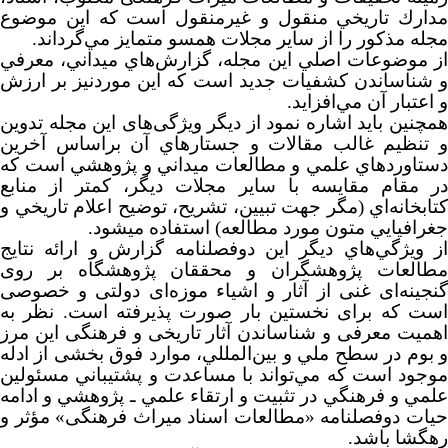
ارك تاريخي منقول و غير‌منقول است که این موضوع
له مذکور را از ساير مجلات همسو متمايز مي‌گرداند.
 موضوعات اصلي این مجله، گزارش‌هاي ميداني، معرفي
شناساندن كشفيات جديد است که اين موردنيز بر ارزش
اعتبار آن مي‌افزايد.
چنین باید اشاره نمود از دیگر ویژگی‌های این مجله تدوین
تنظیم غالب مقالات و جستارهاي آن براساس آخرين
تاوردهاي علمي و مطالعات ميداني و پژوهشي است که
 مقام مقایسه با ساير مجلات ديگر، كمتر از منابع
ابخانه‌اي (مگر جهت تبيين، تشريح، توضيح اعلام تاريخي و
رافيايي متون مورد مطالعه) استفاده مي­شود.
 ويژگي‌هاي دیگر این دوفصلنامه گزارش و ارائه نتایج
طالعات پژوهشگران و محققان پژوهشگاه بر روی
جینه‌ای غنی از آثار و اشیاء موزه‌ای دولتی و خصوصی
ت که برای نخستین بار صورت پذیرفته است. نظر به
میت معرفی و شناساندن آثار تاریخی و فرهنگی این مرز
بوم در سطح ملي و بين‌المللي، موارد فوق بخشی از ادله
جود است که مي‌تواند با مساعدت و پشتيباني مسئولين
مي و فرهنگي در تثبيت و ارتقاء علمي
ـ
پژوهشي و ادامه
ات دوفصلنامه «مطالعات اسناد میراث فرهنگی» مؤثر و
گشا باشد.