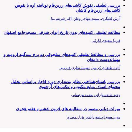
بررسی تطبیقی نقوش کاشی‌های زرین‌فام نویافته آوه با نقوش
کاشی‌های زرین‌فام کاشان
آرش لشگری, سمیه مهاجر وطن, اکبر شریفی‌نیا
مطالعه تطبیقی کتیبه‌های بدون تاریخ ایوان شرقی مسجدجامع اصفهان
فریبا سعیدی انارکی
بررسی و مطالعۀ تطبیقی کتیبه‌های سلجوقی دو برج سه‌گنبد ارومیه و
مهماندوست دامغان
آزاده طاهری کریمی, نفیسه نظری فردویی
بررسی باستان‌شناختی نظام بنده‌داری دوره قاجار براساس تحلیل
محتوای اسناد، منابع مکتوب و عکس‌های آرشیوی
وحید شاهسوارانی, محمد مرتضایی
میراث زبانی مصور در سفالینه های قرون ششم و هفتم هجری
مهین سهرابی نصیرآبادی, غزل حیدری