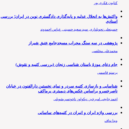
کتایون فکری پور
واکنش‌ها به انحلال عدلیه و پایه‌گذاری دادگستری نوین در ایران؛ بررسی
اسنادی
حسینعلی تحویلداری, سید سعید حسینی, عباس احمدوند
پژوهشی در سه سنگ محراب مسجدجامع عتیق شیراز
محمدعلی مخلصی
جام دعای موزۀ باستان شناسی زنجان (بررسی کتیبه و نقوش)
پرستو قاسمی
شناسایی و بازسازی کتیبه سردر و نمای نخستین دارالفنون در خیابان
ناصرخسرو براساس عکس‌های دیمیتری یرماکف
احمد چایچی امیرخیز, نیکولوز ناخوتسریشویلی
بررسی واژه ایران و انیران در کتیبه‌های ساسانی
ویدا نداف