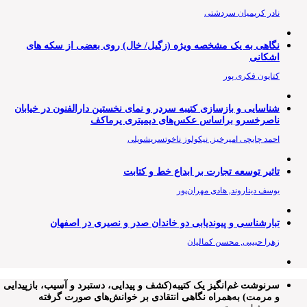
نادر کریمیان سردشتی
نگاهی به یک مشخصه ویژه (زگیل/ خال) روی بعضی از سکه های
اشکانی
کتایون فکری پور
شناسایی و بازسازی کتیبه سردر و نمای نخستین دارالفنون در خیابان
ناصرخسرو براساس عکس‌های دیمیتری یرماکف
احمد چایچی امیرخیز, نیکولوز ناخوتسریشویلی
تاثیر توسعه تجارت بر ابداع خط و کتابت
یوسف دیناروند, هادی مهران‌پور
تبارشناسی و پیوندیابی دو خاندان صدر و نصیری در اصفهان
زهرا حبیبی, محسن کمالیان
سرنوشت غم‌انگیز یک کتیبه(کشف ‌و پیدایی، دستبرد و آسیب، بازپیدایی
و مرمت) به‌همراه نگاهی انتقادی بر خوانش‌های صورت گرفته