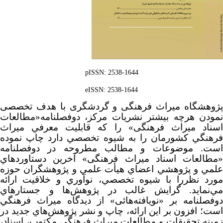
:pISSN
2538-1644
:eISSN
2538-1644
ژوهشگاه میراث فرهنگی و گردشگری با هدف تخصصی
ودن هرچه بیشتر نشریات مرکز، دوفصلنامه«مطالعات
سناد میراث فرهنگی» را كه قابلیت معرفي ميراث
هنگي کشورمان را به شيوه تخصصي دارد چاپ نموده
ست.
موضوعات و مطالب مطروحه در دوفصلنامه
طالعات اسناد میراث فرهنگی» آخرين دستاوردهاي
مي و پژوهشي اعضاي هيأت علمي و پژوهشگران حوزه
رد نظررا با شيوه تخصصي، نوآوري و خلاقيت ارائه
‌نماید.
گرايش غالب در پژوهش‌ها و جستارهاي
فصلنامه بر «نويافته‌ها‌ئی» از ديدگاه ميراث فرهنگي
ت؛ افزون بر این ارائه، چاپ و نشر پژوهش‌هاي جديد در
ينه تحقيقات و مطالعات ميراث فرهنگی مكتوب، اسناد،