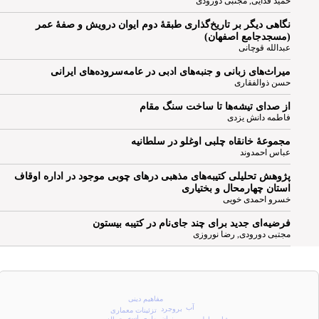
حمید فدایی, مجتبی دورودی
نگاهی دیگر بر تاریخ‌گذاری طبقۀ دوم ایوان درویش و صفۀ عمر
(مسجدجامع اصفهان)
عبدالله قوچانی
میراث‌های زبانی و جنبه‌های ادبی در عامه‌سروده‌های ایرانی
حسن ذوالفقاری
از صدای تیشه‌ها تا ساخت سنگ مقام
فاطمه دانش یزدی
مجموعۀ خانقاه چلبی اوغلو در سلطانیه
عباس احمدوند
پژوهش تحلیلی کتیبه‌های مذهبی درهای چوبی موجود در اداره اوقاف
استان چهارمحال و بختیاری
خسرو احمدی خویی
فرضیه‌ای جدید برای چند جای‌نام در کتیبه بیستون
مجتبی دورودی, رضا نوروزی
مفاهیم دینی
آب
بروجرد
تزئینات معماری
اِسه
زبان پهلوی