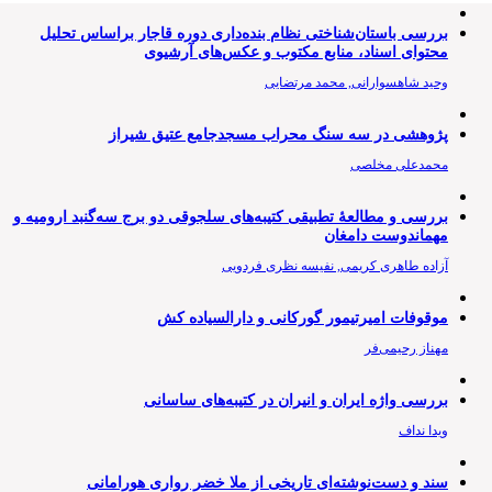
بررسی باستان‌شناختی نظام بنده‌داری دوره قاجار براساس تحلیل
محتوای اسناد، منابع مکتوب و عکس‌های آرشیوی
وحید شاهسوارانی, محمد مرتضایی
پژوهشی در سه سنگ محراب مسجدجامع عتیق شیراز
محمدعلی مخلصی
بررسی و مطالعۀ تطبیقی کتیبه‌های سلجوقی دو برج سه‌گنبد ارومیه و
مهماندوست دامغان
آزاده طاهری کریمی, نفیسه نظری فردویی
موقوفات امیرتیمور گورکانی و دارالسیاده کش
مهناز رحیمی‌فر
بررسی واژه ایران و انیران در کتیبه‌های ساسانی
ویدا نداف
سند و دست‌نوشته‌ای تاریخی از ملا خضر رواری هورامانی