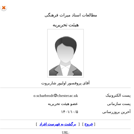
مطالعات اسناد میراث فرهنگی
هیئت تحریریه
آقای پروفسور اولیور شاربروت
پست الکترونیک
o.scharbrodt
chester.ac.uk
پست سازمانی
عضو هیئت تحریریه
آخرین بروزرسانی
۱۴۰۱/۱۰/۵
[
خروج
] [
]
برگشت به فهرست افراد
URL: