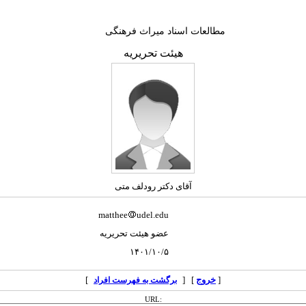
مطالعات اسناد میراث فرهنگی
هیئت تحریریه
آقای دکتر رودلف متی
matthee
udel.edu
عضو هیئت تحریریه
۱۴۰۱/۱۰/۵
[
خروج
] [
]
برگشت به فهرست افراد
URL: