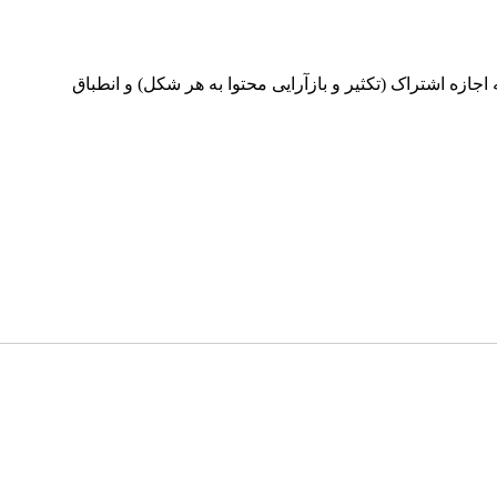
ینامه بین‌المللی Creative Commons Attribution 4.0 International License منتشر می‌شود که اجازه اشتراک (تکثیر و بازآرایی محتوا به هر شکل) و انطباق